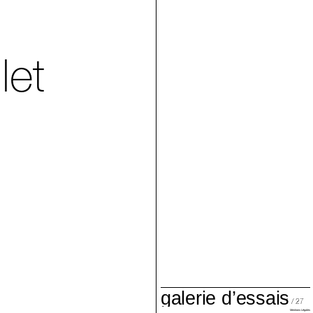
let
galerie d’essais
1 / 27
Villa Arson
Mentions Légales
Elsa Belbacha-Lardy
Mélina Ghorafi