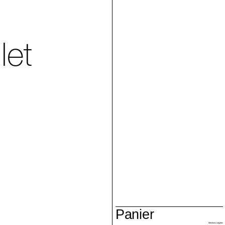
let
Panier
Villa Arson
Mentions Légales
2018, panier, cheveux synthétiques, feuilles de mais, dimensions variables