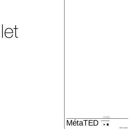
let
0:00
MétaTED
Villa Arson
Mentions Légales
21 juin 2019, vidéo (restitution de performance), 7'51"