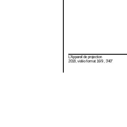
L’Appareil de projection
2018, vidéo format 16/9 , 3'40"
Site web de la promotion 2019 des étudiants e
de cinquième année de l’École nationale supér
Villa Arson à Nice.
Développement – design interactif – intégratio
Cédric Moris Kelly
Conception éditoriale :
Céline Chazalviel
avec Vincent Burger, Damian Junges, Céleste 
Clémence Mauger
Saisie :
Florence Benaddi et Céline Chazalviel