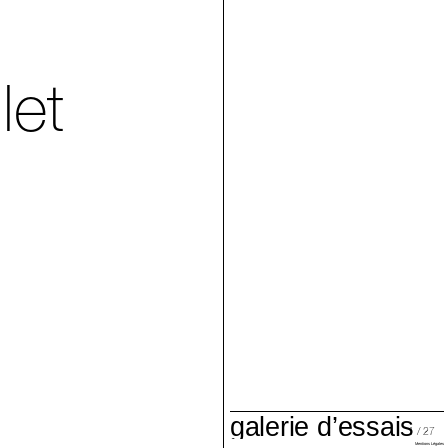
let
galerie d’essais
1 / 27
Villa Arson
Mentions Légales
Elsa Belbacha-Lardy
Mélina Ghorafi