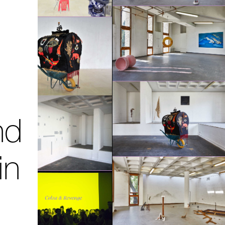
nd
in