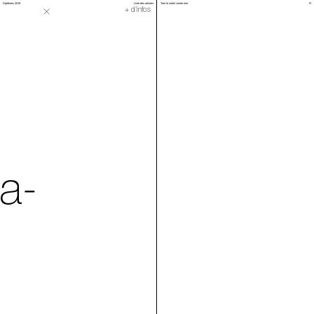
Diplômes 2019
Liste des artistes
Tuer le soleil contre moi
Fr
Cloches
+ d'infos
a-