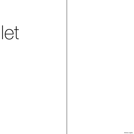
let
Villa Arson
Mentions Légales