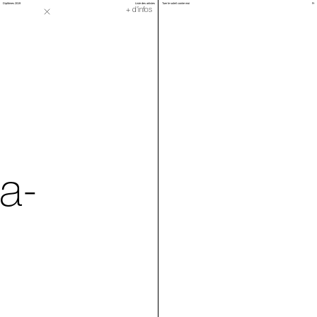
Diplômes 2019
Liste des artistes
Tuer le soleil contre moi
Fr
Diorama
+ d'infos
a-