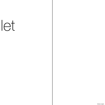
let
Villa Arson
Mentions Légales