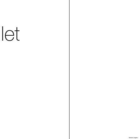
let
Villa Arson
Mentions Légales