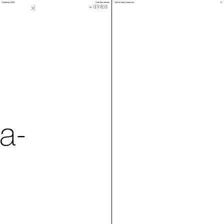
Diplômes 2019
Liste des artistes
Tuer le soleil contre moi
Fr
Grande fête
+ d'infos
a-