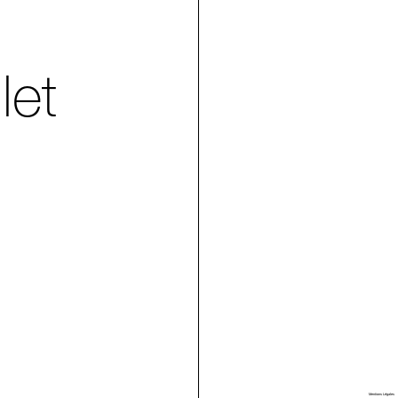
let
Villa Arson
Mentions Légales