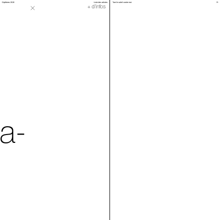
Diplômes 2019
Liste des artistes
Tuer le soleil contre moi
Fr
Le Tunnel
+ d'infos
a-