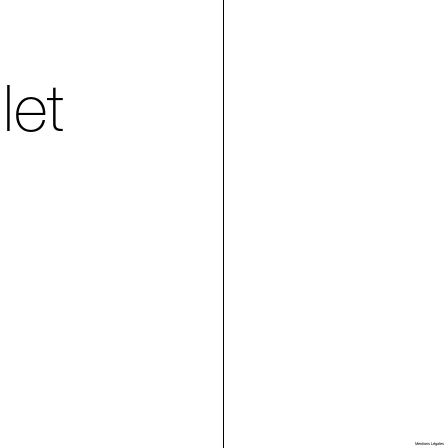
let
Villa Arson
Mentions Légales