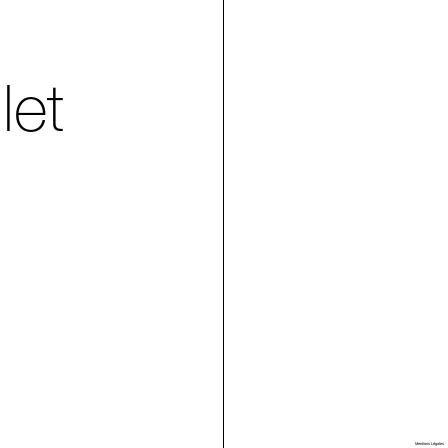
let
Villa Arson
Mentions Légales