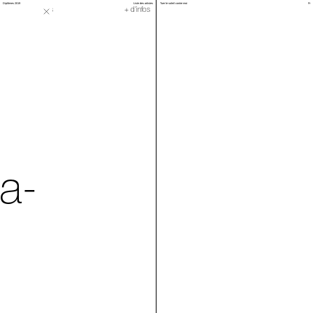
Diplômes 2019
Liste des artistes
Tuer le soleil contre moi
Fr
Orgue à parfums
+ d'infos
a-