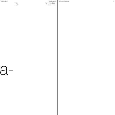
Diplômes 2019
Liste des artistes
Tuer le soleil contre moi
Fr
Ohne titel
+ d'infos
a-