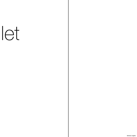
let
Villa Arson
Mentions Légales