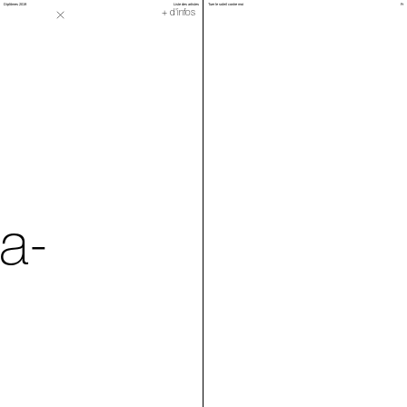
Diplômes 2019
Liste des artistes
Tuer le soleil contre moi
Fr
Se chausser
+ d'infos
a-