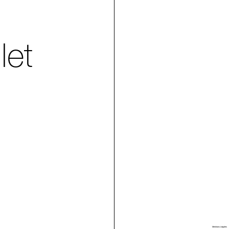
let
Villa Arson
Mentions Légales