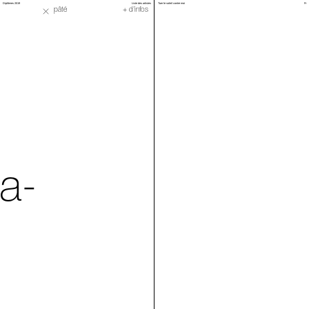
Diplômes 2019
Liste des artistes
Tuer le soleil contre moi
Fr
Un chien dans la pâté
+ d'infos
a-