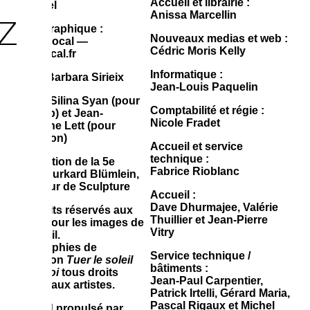
Accueil et librairie :
Chazalviel
z
Anissa Marcellin
Design graphique :
Nouveaux medias et web :
Service Local —
Cédric Moris Kelly
servicelocal.fr
Informatique :
Textes : Barbara Sirieix
Jean-Louis Paquelin
Photos : Silina Syan (pour
Comptabilité et régie :
les Dnsep) et Jean-
Nicole Fradet
Christophe Lett (pour
l’exposition)
Accueil et service
technique :
Coordination de la 5e
Fabrice Rioblanc
année : Burkard Blümlein,
professeur de Sculpture
Accueil :
Dave Dhurmajee, Valérie
Tous droits réservés aux
Thuillier et Jean-Pierre
artistes pour les images de
Vitry
leur travail.
Photographies de
Service technique /
l’exposition
Tuer le soleil
bâtiments :
contre moi
tous droits
Jean-Paul Carpentier,
réservés aux artistes.
Patrick Irtelli, Gérard Maria,
Pascal Rigaux et Michel
Back-end propulsé par