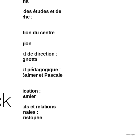
Alain Avena
Direction des études et de
la recherche :
N.N.
Coordination du centre
d’art :
Éric Mangion
Secrétariat de direction :
Sylvie Pagnotta
Secrétariat pédagogique :
Nathalie Balmer et Pascale
Martinat
Communication :
ck
Michel Maunier
Partenariats et relations
internationales :
Sylvie Christophe
Villa Arson
Mentions Légales