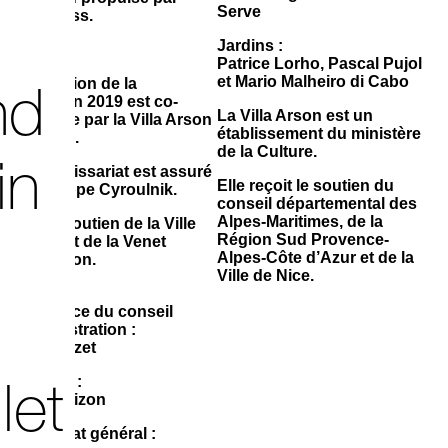
Serve
WordPress.
Jardins :
—
Patrice Lorho, Pascal Pujol
et Mario Malheiro di Cabo
L’exposition de la
nd
promotion 2019 est co-
La Villa Arson est un
organisée par la Villa Arson
établissement du ministère
et le Dojo.
de la Culture.
in
Le commissariat est assuré
Elle reçoit le soutien du
par Philippe Cyroulnik.
conseil départemental des
Alpes-Maritimes, de la
Avec le soutien de la Ville
Région Sud Provence-
de Nice et de la Venet
Alpes-Côte d’Azur et de la
Foundation.
Ville de Nice.
—
Présidence du conseil
d’administration :
Gaïa Donzet
let
Direction :
Sylvain Lizon
Secrétariat général :