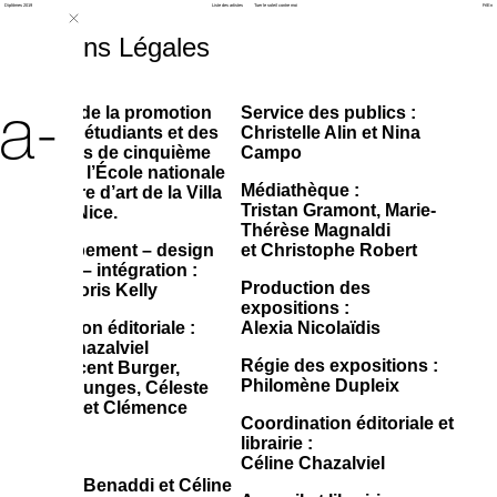
Diplômes 2019
Liste des artistes
Tuer le soleil contre moi
Fr
/
En
Mentions Légales
a-
Site web de la promotion
Service des publics :
2019 des étudiants et des
Christelle Alin et Nina
étudiantes de cinquième
Campo
année de l’École nationale
Médiathèque :
supérieure d’art de la Villa
Tristan Gramont, Marie-
Arson à Nice.
Thérèse Magnaldi
Développement – design
et Christophe Robert
interactif – intégration :
Production des
Cédric Moris Kelly
expositions :
Conception éditoriale :
Alexia Nicolaïdis
Céline Chazalviel
Régie des expositions :
avec Vincent Burger,
Philomène Dupleix
Damian Junges, Céleste
Lerouxel et Clémence
Coordination éditoriale et
Mauger
librairie :
Céline Chazalviel
Saisie :
Florence Benaddi et Céline