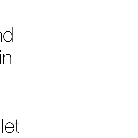
nd
in
let