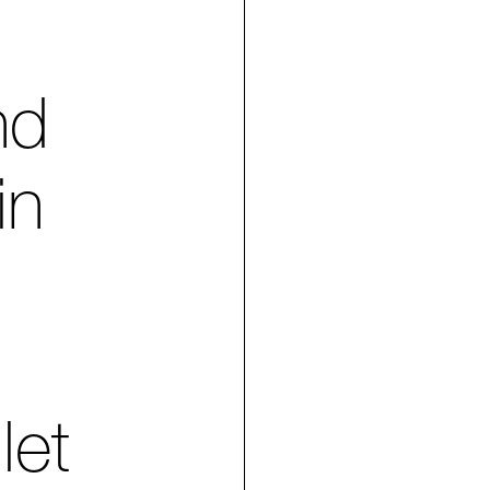
nd
in
let