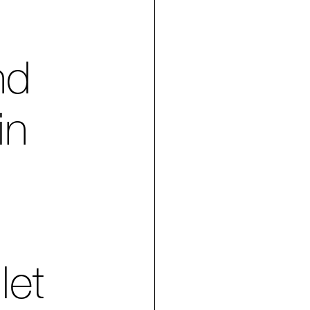
nd
in
let